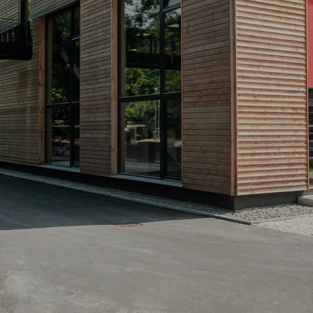
Altbausanierung
Karriere
Offene Stellen
Ausbildung
Kontakt
Anfahrt
Impressum
Datenschutz