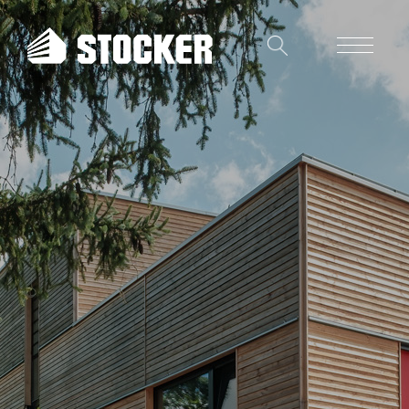
Unternehmen
Referenzen
Stocker-Dialog
Gewerbebau
Wohnungsbau
Ingenieurbau
Schlüsselfertiges Bauen