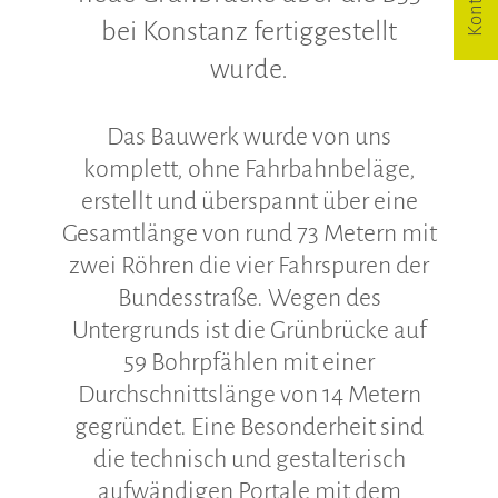
Kontakt
bei Konstanz fertiggestellt
Altbausanierung
wurde.
Karriere
Das Bauwerk wurde von uns
Offene Stellen
komplett, ohne Fahrbahnbeläge,
erstellt und überspannt über eine
Ausbildung
Gesamtlänge von rund 73 Metern mit
zwei Röhren die vier Fahrspuren der
Kontakt
Bundesstraße. Wegen des
Untergrunds ist die Grünbrücke auf
Anfahrt
59 Bohrpfählen mit einer
Durchschnittslänge von 14 Metern
Impressum
gegründet. Eine Besonderheit sind
die technisch und gestalterisch
Datenschutz
aufwändigen Portale mit dem