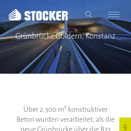
Grünbrücke Göldern, Konstanz
Unternehmen
Referenzen
Stocker-Dialog
Gewerbebau
Wohnungsbau
3
Über 2.300 m
konstruktiver
Ingenieurbau
Beton wurden verarbeitet, als die
Schlüsselfertiges Bauen
neue Grünbrücke über die B33