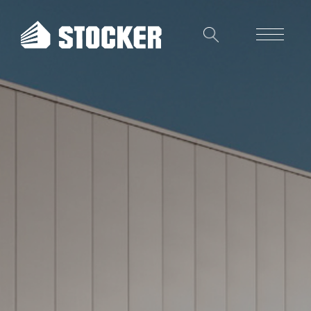
Unternehmen
Referenzen
Stocker-Dialog
Gewerbebau
Wohnungsbau
Ingenieurbau
Schlüsselfertiges Bauen