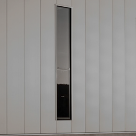
Altbausanierung
Karriere
Offene Stellen
Ausbildung
Kontakt
Anfahrt
Impressum
Datenschutz