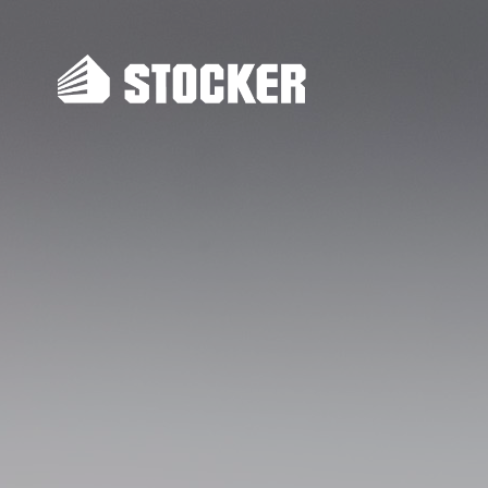
Unternehmen
Gewerbebau
Referenzen
Wohnungsba
Stocker-Dialog
Ingenieurba
Schlüsselfert
Altbausanier