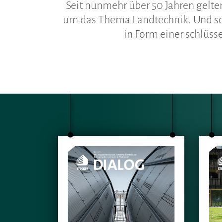
Seit nunmehr über 50 Jahren gelte
um das Thema Landtechnik. Und so 
in Form einer schlüs