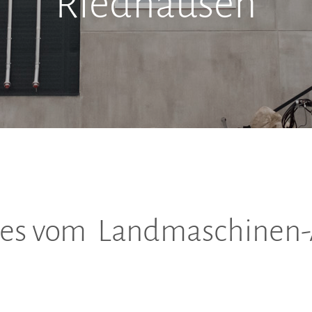
Riedhausen
es vom Landmaschinen-