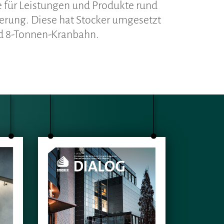
e für Leistungen und Produkte rund
erung. Diese hat Stocker umgesetzt
nd 8-Tonnen-Kranbahn.