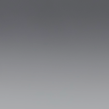
Karriere
Kontakt
u
Offene Stellen
Anfahrt
u
Ausbildung
iges Bauen
ung