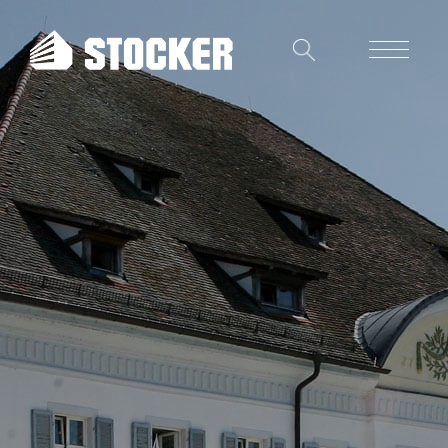
Unternehmen
Referenzen
Stocker-Dialog
Gewerbebau
Wohnungsbau
Ingenieurbau
Schlüsselfertiges Bauen