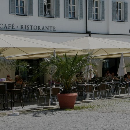
Altbausanierung
Karriere
Offene Stellen
Ausbildung
Kontakt
Anfahrt
Impressum
Datenschutz